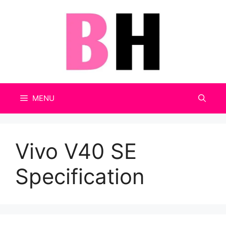
Skip
to
content
MENU
Vivo V40 SE
Specification