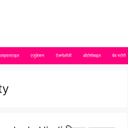
लाइफस्टाइल
एजुकेशन
टेक्नोलॉजी
ऑटोमोबाइल
वेब स्टोरी
ty