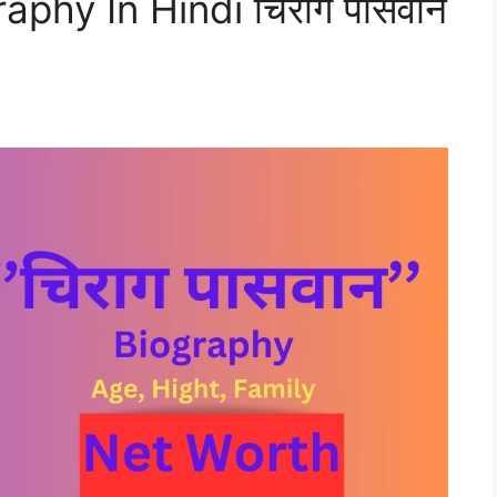
phy In Hindi चिराग पासवान