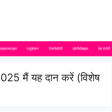
लाइफस्टाइल
एजुकेशन
टेक्नोलॉजी
ऑटोमोबाइल
वेब स्टोरी
5 मैं यह दान करें (विशेष